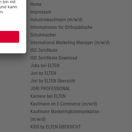
Home
Impressum
Industriekaufmann (m/w/d)
Informationen für Orthopädische
Schuhmacher
International Marketing Manager (m/w/d)
ISO Zertifikate
ISO Zertifikate Download
Jobs bei ELTEN
Jori by ELTEN
Jori by ELTEN Übersicht
JORI PROFESSIONAL
Karriere bei ELTEN
Kaufmann im E-Commerce (m/w/d)
Kaufmann Marketingkommunikation
(m/w/d)
KIDS by ELTEN ÜBERSICHT