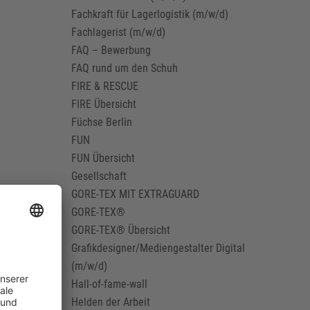
Fachkraft für Lagerlogistik (m/w/d)
Fachlagerist (m/w/d)
FAQ – Bewerbung
FAQ rund um den Schuh
FIRE & RESCUE
FIRE Übersicht
Füchse Berlin
FUN
FUN Übersicht
Gesellschaft
GORE-TEX MIT EXTRAGUARD
GORE-TEX®
GORE-TEX® Übersicht
Grafikdesigner/Mediengestalter Digital
(m/w/d)
Hall-of-fame-wall
Helden der Arbeit