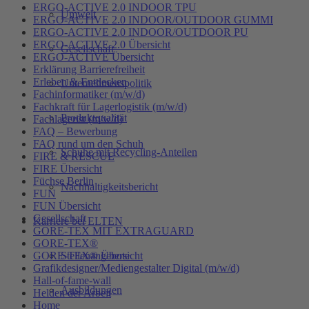
ERGO-ACTIVE 2.0 INDOOR TPU
Umwelt
ERGO-ACTIVE 2.0 INDOOR/OUTDOOR GUMMI
ERGO-ACTIVE 2.0 INDOOR/OUTDOOR PU
ERGO-ACTIVE 2.0 Übersicht
Gesellschaft
ERGO-ACTIVE Übersicht
Erklärung Barrierefreiheit
Erleben & Entdecken
Unternehmenspolitik
Fachinformatiker (m/w/d)
Fachkraft für Lagerlogistik (m/w/d)
Produktqualität
Fachlagerist (m/w/d)
FAQ – Bewerbung
FAQ rund um den Schuh
Schuhe mit Recycling-Anteilen
FIRE & RESCUE
FIRE Übersicht
Füchse Berlin
Nachhaltigkeitsbericht
FUN
FUN Übersicht
Gesellschaft
Karriere bei ELTEN
GORE-TEX MIT EXTRAGUARD
GORE-TEX®
GORE-TEX® Übersicht
Stellenangebote
Grafikdesigner/Mediengestalter Digital (m/w/d)
Hall-of-fame-wall
Ausbildungen
Helden der Arbeit
Home