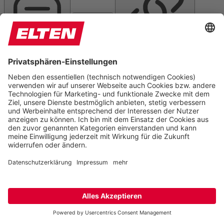
Text ausrichten
Textlupe
Links hervorheben
Farben
Farben umkehren
Helligkeit
Kontrast
Graustufen