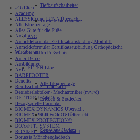
Tiefbaufacharbeiter
#OkElten
Academy
ALESSIO und LENA Übersicht
Trockenbaumonteure
Alle Blogbeiträge
Alles Gute für die Füße
Anfahrt
FAQ
Anmeldeformular Zertifikatsausbildung Modul II
Anmeldeformular Zertifikatsausbildung Orthopädische
Wir über uns
Maßnahmen im Fußschutz
Anna-Demo
Ausbildungen
ELTEN Blog
AVL
BAREFOOTER
Benefits
Alle Blogbeiträge
Berufsschuhe – Übersicht
Betriebselektriker / Mechatroniker (m/w/d)
BETTERGUARDS
Erleben & Entdecken
Bezugsquelle Formular
BIOMEX DYNAMICS Übersicht
BIOMEX PROTECTION Übersicht
Helden der Arbeit
BIOMEX PROTECTION©
BOA® FIT SYSTEM
Neues aus Uedem
BOA® FIT SYSTEM Übersicht
Borussia Mönchengladbach