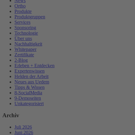
News
Ortho
Produkte
Produktgruppen
Services
Sponsoring
Technologie
Über uns
Nachhaltigkeit
Whitepaper
Zertifikate
2-Blog
Erleben + Entdecken
Expertenwissen
Helden der Arbeit
Neues aus Uedem
Tipps & Wissen
8-SocialMedia
9-Demoseiten
Unkategorisiert
Archiv
Juli 2026
Juni 2026