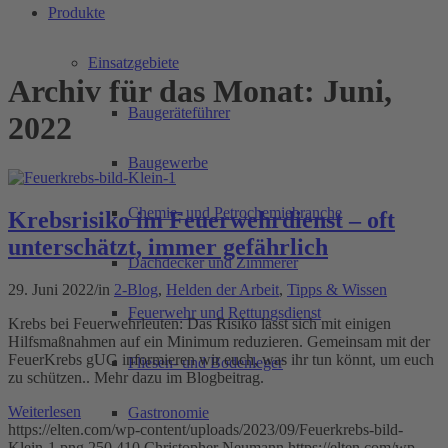
Produkte
Einsatzgebiete
Archiv für das Monat: Juni,
Baugeräteführer
2022
Baugewerbe
Chemie- und Petrochemiebranche
Krebsrisiko im Feuerwehrdienst – oft
unterschätzt, immer gefährlich
Dachdecker und Zimmerer
29. Juni 2022
/
in
2-Blog
,
Helden der Arbeit
,
Tipps & Wissen
Feuerwehr und Rettungsdienst
Krebs bei Feuerwehrleuten: Das Risiko lässt sich mit einigen
Hilfsmaßnahmen auf ein Minimum reduzieren. Gemeinsam mit der
FeuerKrebs gUG informieren wir euch, was ihr tun könnt, um euch
Fliesen- und Bodenleger
zu schützen.. Mehr dazu im Blogbeitrag.
Weiterlesen
Gastronomie
https://elten.com/wp-content/uploads/2023/09/Feuerkrebs-bild-
Klein-1.png
250
410
Christopher Neumann
https://elten.com/wp-