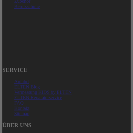
Zubehör
Berufsschuhe
ELTEN GMBH
Ostwall 7-13
D – 47589 Uedem
Telefon: + 49 (0) 2825-80168
service@elten.com
SERVICE
Anfahrt
ELTEN Blog
Vermessung KIDS by ELTEN
ELTEN Reparaturservice
FAQ
Kontakt
Sitemap
ÜBER UNS