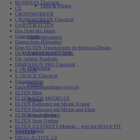
BUSINESS Übersicht
Tipps & Wissen
CE
CROSSWORKER
CROSSWORKER Übersicht
Sponsoring
DARTS & ELTEN
Das Spiel des Jahres
Datenschutz
Problemlösungen
Datenschutz-Hilfsmittel
Dein ELTEN Traumzimmer im Borussia-Design
Innovation und Vision
DEMO WELLMAXX FEEL
Die richtige Passform
DIMENSION PRO Übersicht
Philosophie
E-TRACK
E-TRACK Übersicht
Einsatzgebiete
Historie
Einzelhandelskaufmann (m/w/d)
ELTEN Blog
ELTEN KIDS MODELLE
Messen
ELTEN Radiospot mit Mickie Krause
ELTEN Radiospot mit Mickie und Elton
ELTEN Store Berlin
Downloadcenter
ELTEN Store Uedem
ELTEN XXSTREET-Modelle – jetzt mit BOA® FIT
Nachhaltigkeit
SYSTEM
ERGO-ACTIVE 2.0