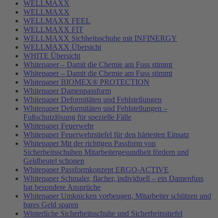
WELLMAXX
WELLMAXX
WELLMAXX FEEL
WELLMAXX FIT
WELLMAXX Sichheitsschuhe mit INFINERGY
WELLMAXX Übersicht
WHITE Übersicht
Whitepaper – Damit die Chemie am Fuss stimmt
Whitepaper – Damit die Chemie am Fuss stimmt
Whitepaper BIOMEX® PROTECTION
Whitepaper Damenpassform
Whitepaper Deformitäten und Fehlstellungen
Whitepaper Deformitäten und Fehlstellungen –
Fußschutzlösung für spezielle Fälle
Whitepaper Feuerwehr
Whitepaper Feuerwehrstiefel für den härtesten Einsatz
Whitepaper Mit der richtigen Passform von
Sicherheitsschuhen Mitarbeitergesundheit fördern und
Geldbeutel schonen
Whitepaper Passformkonzept ERGO-ACTIVE
Whitepaper Schmaler, flacher, individuell – ein Damenfuss
hat besondere Ansprüche
Whitepaper Umknicken vorbeugen, Mitarbeiter schützen und
bares Geld sparen
Winterliche Sicherheitsschuhe und Sicherheitsstiefel