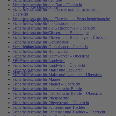
Sicherheitsschuhe für den Bau
Sicherheitsschuhe für den Bau – Übersicht
ELTEN Online Store
Sicherheitsschuhe für die Chemie und Petrochemie –
Übersicht
Sicherheitsschuhe für die Chemie- und Petrochemiebranche
ELTEN Store Uedem
Sicherheitsschuhe für die Gastronomie
Sicherheitsschuhe für die Gastronomie – Übersicht
Sicherheitsschuhe für Fliesen- und Bodenleger
ELTEN Store Berlin
Sicherheitsschuhe für Fliesen- und Bodenleger – Übersicht
Sicherheitsschuhe für Gerüstbauer
Online-Shops
Sicherheitsschuhe für Gerüstbauer – Übersicht
Sicherheitsschuhe für Heimwerker
Sicherheitsschuhe für Heimwerker – Übersicht
Suche
Sicherheitsschuhe für Landwirte
Sicherheitsschuhe für Landwirte – Übersicht
Sicherheitsschuhe für Maler und Lackierer
Menü
Menü
Sicherheitsschuhe für Maler und Lackierer – Übersicht
Sicherheitsschuhe für Maurer
Sicherheitsschuhe für Maurer – Übersicht
Sicherheitsschuhe für medizinische Berufe
Sicherheitsschuhe für medizinische Berufe – Übersicht
Sicherheitsschuhe für Pflegeberufe
Sicherheitsschuhe für Pflegeberufe – Übersicht
Sicherheitsschuhe für Schreiner und Tischler
Sicherheitsschuhe für Schreiner und Tischler – Übersicht