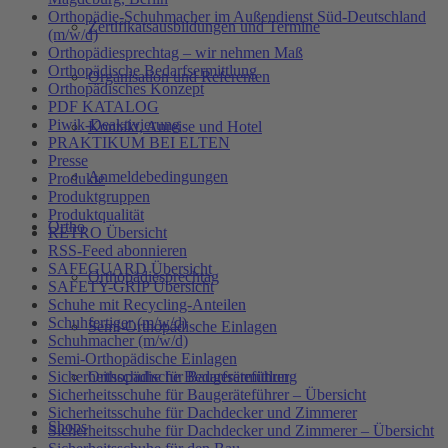
Orthopädie-Schuhmacher im Außendienst Süd-Deutschland
Zertifikatsausbildungen und Termine
(m/w/d)
Orthopädiesprechtag – wir nehmen Maß
Orthopädische Bedarfsermittlung
Organisation und Referenten
Orthopädisches Konzept
PDF KATALOG
Piwik-Deaktivierung
Kontakt, Anreise und Hotel
PRAKTIKUM BEI ELTEN
Presse
Anmeldebedingungen
Produkte
Produktgruppen
Produktqualität
Ortho
RETRO Übersicht
RSS-Feed abonnieren
SAFEGUARD Übersicht
Orthopädiesprechtag
SAFETY-GRIP Übersicht
Schuhe mit Recycling-Anteilen
Schuhfertiger (m/w/d)
Semi-Orthopädische Einlagen
Schuhmacher (m/w/d)
Semi-Orthopädische Einlagen
Sicherheitsschuhe für Baugeräteführer
Orthopädische Bedarfsermittlung
Sicherheitsschuhe für Baugeräteführer – Übersicht
Sicherheitsschuhe für Dachdecker und Zimmerer
Shops
Sicherheitsschuhe für Dachdecker und Zimmerer – Übersicht