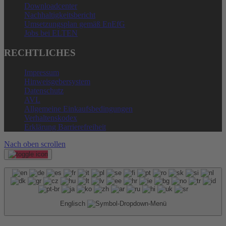
Downloadcenter
Nachhaltigkeitsbericht
Umsetzungsplan gemäß EnEfG
Jobs bei ELTEN
RECHTLICHES
Impressum
Hinweisgebersystem
Datenschutz
AVL
Allgemeine Einkaufsbedingungen
Verhaltenskodex
Erklärung Barrierefreiheit
Nach oben scrollen
Englisch