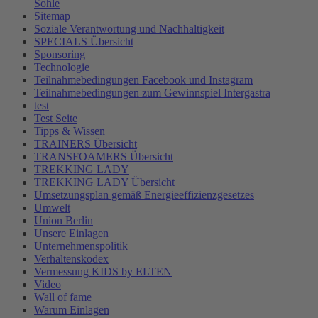
Sohle
Sitemap
Soziale Verantwortung und Nachhaltigkeit
SPECIALS Übersicht
Sponsoring
Technologie
Teilnahmebedingungen Facebook und Instagram
Teilnahmebedingungen zum Gewinnspiel Intergastra
test
Test Seite
Tipps & Wissen
TRAINERS Übersicht
TRANSFOAMERS Übersicht
TREKKING LADY
TREKKING LADY Übersicht
Umsetzungsplan gemäß Energieeffizienzgesetzes
Umwelt
Union Berlin
Unsere Einlagen
Unternehmenspolitik
Verhaltenskodex
Vermessung KIDS by ELTEN
Video
Wall of fame
Warum Einlagen