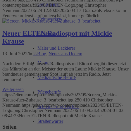
Gerüstbauer
content/uploads/2023/05/ELTEN-Logo.png
Christopher
Neumann
2022-06-29 12:40:08
2026-03-17 16:25:26
Krebsrisiko im
Feuerwehrdienst – oft unterschätzt, immer gefährlich
Heimwerker
Neuer ELTEN Radiospot mit Mickie
Landwirte
Krause
Maler und Lackierer
13. Juni 2022
/
in
2-Blog
,
Neues aus Uedem
Maurer
Nach dem Erfolg unseres Radiospots mit Elton übergibt dieser jetzt
das Mikrofon an den Meister der guten Laune Mickie Krause. Unser
brandneuer gemeinsamer Spot läuft ab jetzt im Radio. Jetzt
Medizinische Berufe
reinhören!
Weiterlesen
Pflegeberufe
https://elten.com/wp-content/uploads/2023/09/Screen_Mickie-
Krause-fuer-Zuhause_3_bearbeitet.jpg
250
410
Christopher
Neumann
https://elten.com/wp-content/uploads/2023/05/ELTEN-
Schreiner und Tischler
Logo.png
Christopher Neumann
2022-06-13 09:24:45
2024-01-03
08:41:23
Neuer ELTEN Radiospot mit Mickie Krause
Straßenwärter
Seiten