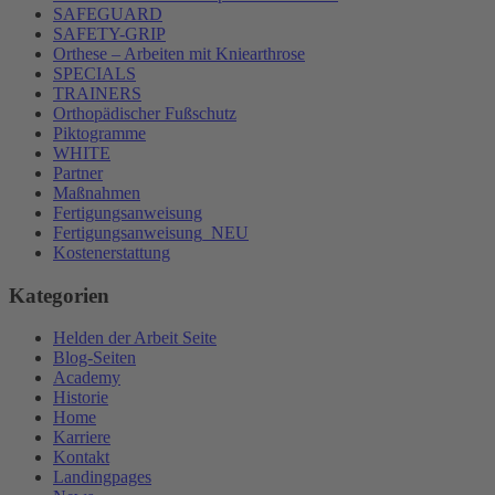
SAFEGUARD
SAFETY-GRIP
Orthese – Arbeiten mit Kniearthrose
SPECIALS
TRAINERS
Orthopädischer Fußschutz
Piktogramme
WHITE
Partner
Maßnahmen
Fertigungsanweisung
Fertigungsanweisung_NEU
Kostenerstattung
Kategorien
Helden der Arbeit Seite
Blog-Seiten
Academy
Historie
Home
Karriere
Kontakt
Landingpages