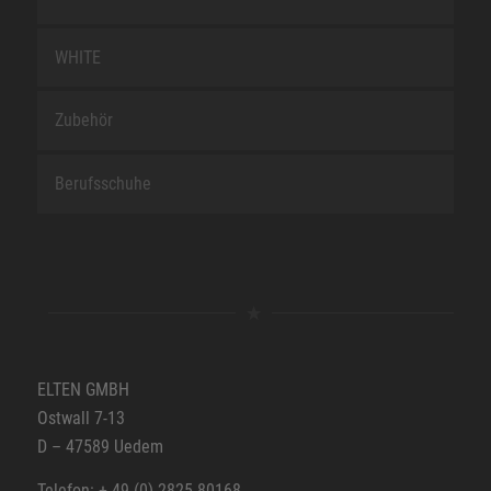
WHITE
Zubehör
Berufsschuhe
ELTEN GMBH
Ostwall 7-13
D – 47589 Uedem
Telefon: + 49 (0) 2825-80168