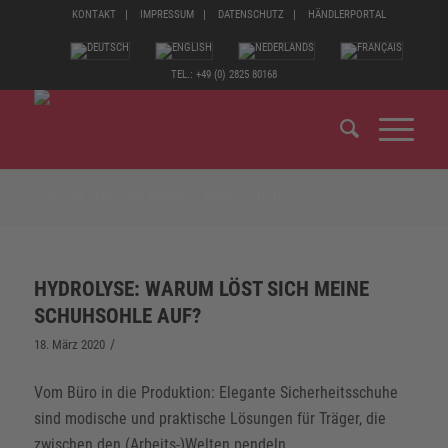
KONTAKT
IMPRESSUM
DATENSCHUTZ
HÄNDLERPORTAL
TEL.: +49 (0) 2825 80168
ARCHIV FÜR DAS MONAT: MÄRZ, 2020
HYDROLYSE: WARUM LÖST SICH MEINE
SCHUHSOHLE AUF?
/
18. März 2020
Vom Büro in die Produktion: Elegante Sicherheitsschuhe
sind modische und praktische Lösungen für Träger, die
zwischen den (Arbeits-)Welten pendeln.