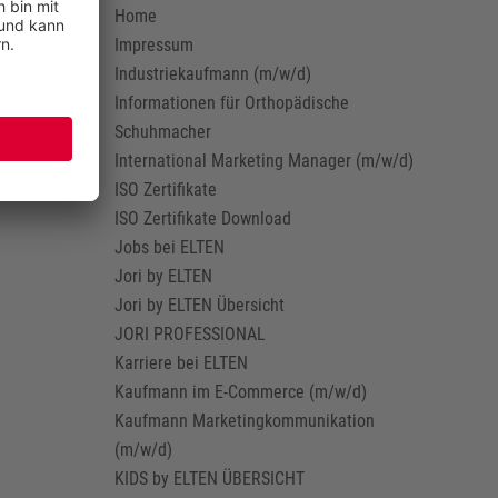
Home
Impressum
Industriekaufmann (m/w/d)
Informationen für Orthopädische
Schuhmacher
International Marketing Manager (m/w/d)
ISO Zertifikate
ISO Zertifikate Download
Jobs bei ELTEN
Jori by ELTEN
Jori by ELTEN Übersicht
JORI PROFESSIONAL
Karriere bei ELTEN
Kaufmann im E-Commerce (m/w/d)
Kaufmann Marketingkommunikation
(m/w/d)
KIDS by ELTEN ÜBERSICHT